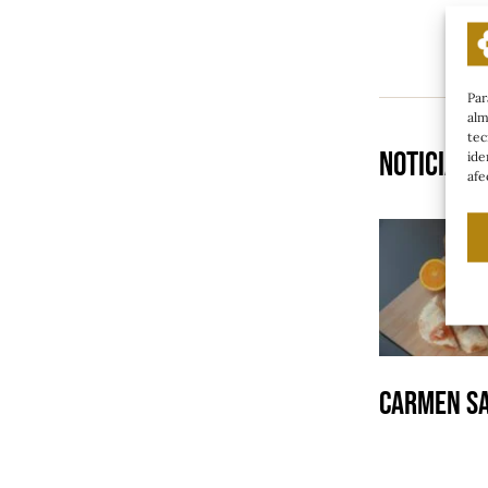
Par
alm
tec
Noticias 
ide
afe
Carmen S