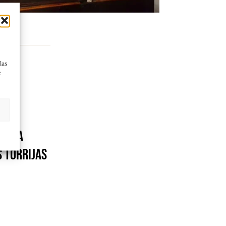
las
e
MANA
RUEBA
 TORRIJAS