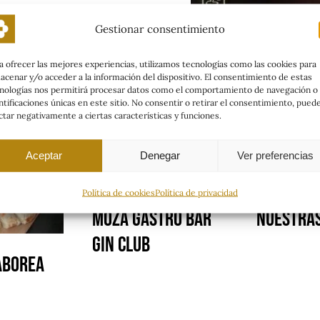
Gestionar consentimiento
a ofrecer las mejores experiencias, utilizamos tecnologías como las cookies para
acenar y/o acceder a la información del dispositivo. El consentimiento de estas
nologías nos permitirá procesar datos como el comportamiento de navegación o 
relacionadas
ntificaciones únicas en este sitio. No consentir o retirar el consentimiento, pued
ctar negativamente a ciertas características y funciones.
Aceptar
Denegar
Ver preferencias
PRESENTACIÓN
FELIZ SE
NUEVA CARTA EN LA
SANTA!P
Política de cookies
Política de privacidad
MOZA GASTRO BAR
NUESTRAS
GIN CLUB
aborea