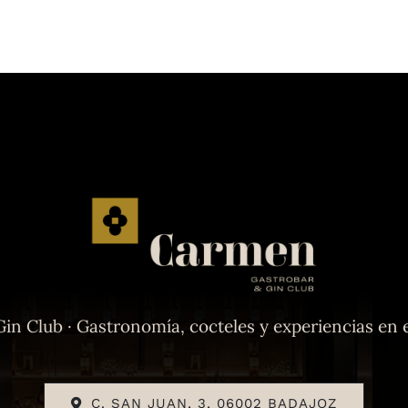
n Club · Gastronomía, cocteles y experiencias en e
C. SAN JUAN, 3, 06002 BADAJOZ