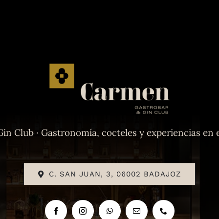
n Club · Gastronomía, cocteles y experiencias en e
C. SAN JUAN, 3, 06002 BADAJOZ