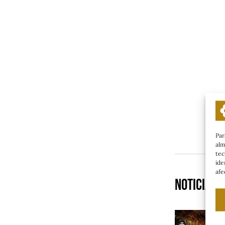
Par
alm
tec
ide
afe
Noticias 