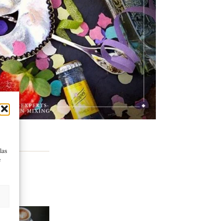
las
e